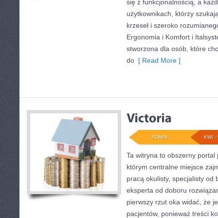
się z funkcjonalnością, a każ
użytkownikach, którzy szukają
krzeseł i szeroko rozumianeg
Ergonomia i Komfort i Italsys
stworzona dla osób, które ch
do
[ Read More ]
ADMIN
KWI - 
Ta witryna to obszerny porta
którym centralne miejsce zaj
pracą okulisty, specjalisty o
eksperta od doboru rozwiąza
pierwszy rzut oka widać, że j
pacjentów, ponieważ treści k