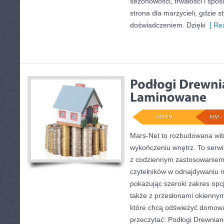
sezonowości, trwałości i sp
strona dla marzycieli, gdzie st
doświadczeniem. Dzięki
[ Rea
ADMIN
KWI - 
Mars-Net to rozbudowana witr
wykończeniu wnętrz. To serwi
z codziennym zastosowaniem
czytelników w odnajdywaniu na
pokazując szeroki zakres opc
także z przesłonami okiennym
które chcą odświeżyć domową
przeczytać: Podłogi Drewnian