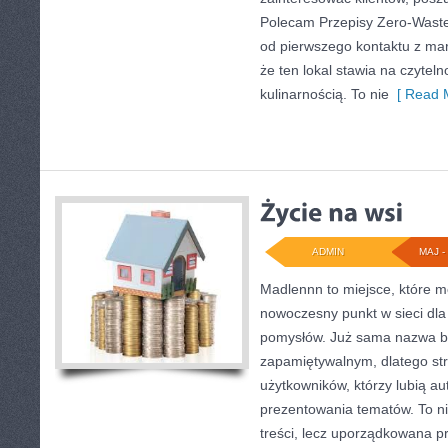
Polecam Przepisy Zero-Waste
od pierwszego kontaktu z ma
że ten lokal stawia na czytel
kulinarnością. To nie
[ Read M
ADMIN
MAJ - 
Madlennn to miejsce, które m
nowoczesny punkt w sieci dla
pomysłów. Już sama nazwa bu
zapamiętywalnym, dlatego st
użytkowników, którzy lubią au
prezentowania tematów. To ni
treści, lecz uporządkowana p