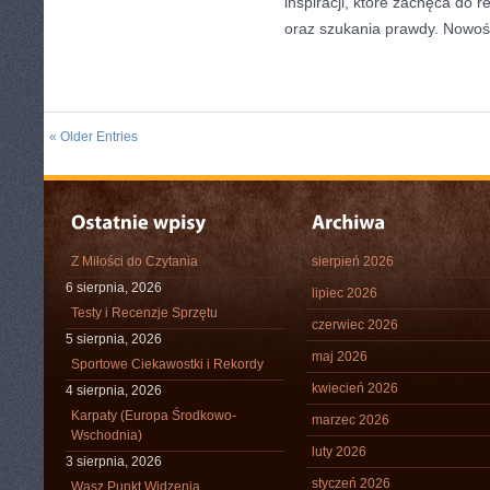
inspiracji, które zachęca do 
oraz szukania prawdy. Nowośc
« Older Entries
Z Miłości do Czytania
sierpień 2026
6 sierpnia, 2026
lipiec 2026
Testy i Recenzje Sprzętu
czerwiec 2026
5 sierpnia, 2026
maj 2026
Sportowe Ciekawostki i Rekordy
kwiecień 2026
4 sierpnia, 2026
Karpaty (Europa Środkowo-
marzec 2026
Wschodnia)
luty 2026
3 sierpnia, 2026
styczeń 2026
Wasz Punkt Widzenia