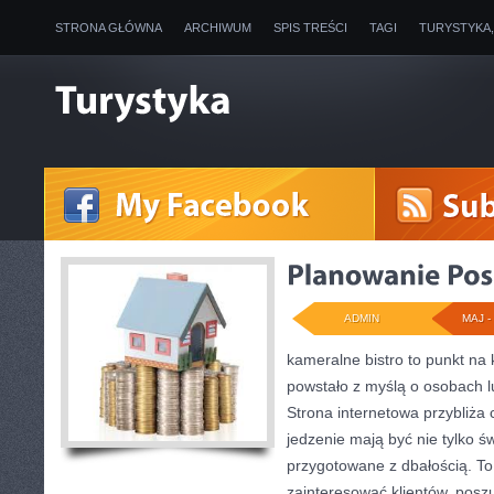
STRONA GŁÓWNA
ARCHIWUM
SPIS TREŚCI
TAGI
TURYSTYKA
ADMIN
MAJ - 
kameralne bistro to punkt na 
powstało z myślą o osobach l
Strona internetowa przybliża 
jedzenie mają być nie tylko ś
przygotowane z dbałością. To
zainteresować klientów, poszu