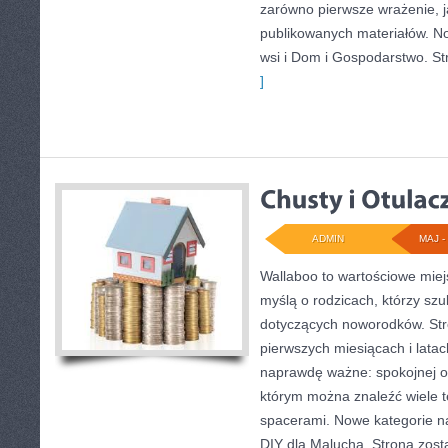
zarówno pierwsze wrażenie, j
publikowanych materiałów. No
wsi i Dom i Gospodarstwo. S
]
ADMIN
MAJ - 
Wallaboo to wartościowe miej
myślą o rodzicach, którzy sz
dotyczących noworodków. Stro
pierwszych miesiącach i latac
naprawdę ważne: spokojnej org
którym można znaleźć wiele 
spacerami. Nowe kategorie na 
DIY dla Malucha. Strona zost