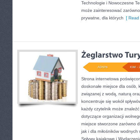
Technologie i Nowoczesne Tec
może zainteresować zarówno wł
prywatne, dla których
[ Read 
ADMIN
KWI - 
Strona internetowa poświęcon
doskonałe miejsce dla osób, 
związanej z wodą, naturą or
koncentruje się wokół spływó
każdy czytelnik może znaleź
dotyczące organizacji wolneg
miejsce stworzone zarówno d
jak i dla miłośników wodnych 
Spływy kajakowe i Wydarzenia