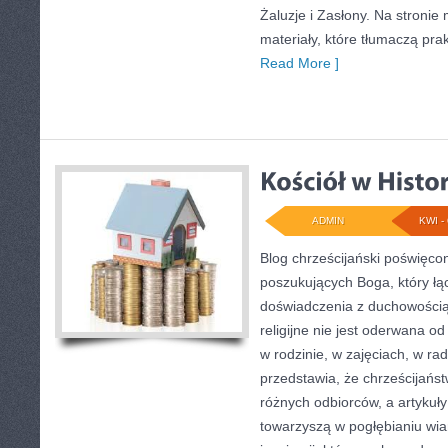
Żaluzje i Zasłony. Na stroni
materiały, które tłumaczą pr
Read More ]
ADMIN
KWI - 
Blog chrześcijański poświęco
poszukujących Boga, który ł
doświadczenia z duchowością.
religijne nie jest oderwana od
w rodzinie, w zajęciach, w ra
przedstawia, że chrześcijańs
różnych odbiorców, a artykuły
towarzyszą w pogłębianiu wia