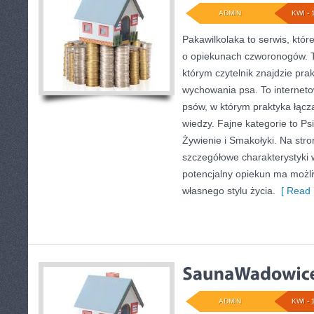
ADMIN
KWI - 
Pakawilkolaka to serwis, któr
o opiekunach czworonogów. T
którym czytelnik znajdzie pr
wychowania psa. To internetow
psów, w którym praktyka łącz
wiedzy. Fajne kategorie to Ps
Żywienie i Smakołyki. Na str
szczegółowe charakterystyki w
potencjalny opiekun ma moż
własnego stylu życia.
[ Read 
ADMIN
KWI - 