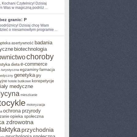
, Kochani Czytelnicy! Dzisiaj
m Was w magiczną podróż ...
bez granic: P
podróżnicy! Dzisiaj ⁤chcę‌ Wam
dzieć o niesamowitym programie ...
badania
apteka
asertywność
yczne
biotechnologia
choroby
ownictwo
e-commerce
styka
dieta
egzaminy
farmacja
 turystyczna
genetyka
gry
medyczny
korepetycje
yjne
hotele butikowe
iały medyczne
ycyna
mieszkanie
ocykle
motoryzacja
ochrona przyrody
na
opieka społeczna
zanie
ka zdrowotna
ilaktyka
przychodnia
psychologia społeczna