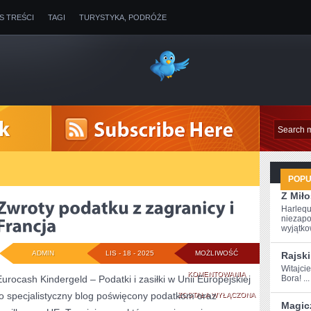
IS TREŚCI
TAGI
TURYSTYKA, PODRÓŻE
POP
Z Miło
Harlequ
niezapo
wyjątkow
ADMIN
LIS - 18 - 2025
MOŻLIWOŚĆ
Rajski
Witajcie
ZWROTY
KOMENTOWANIA
Eurocash Kindergeld – Podatki i zasiłki w Unii Europejskiej
Bora! ...
to specjalistyczny blog poświęcony podatkom oraz
PODATKU
ZOSTAŁA WYŁĄCZONA
Magic