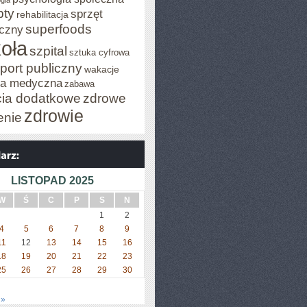
gia
pty
sprzęt
rehabilitacja
superfoods
czny
oła
szpital
sztuka cyfrowa
port publiczny
wakacje
za medyczna
zabawa
cia dodatkowe
zdrowe
zdrowie
enie
LISTOPAD 2025
W
Ś
C
P
S
N
1
2
4
5
6
7
8
9
11
12
13
14
15
16
18
19
20
21
22
23
25
26
27
28
29
30
 »