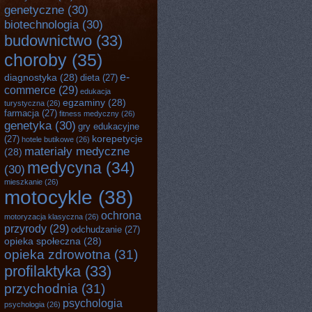
genetyczne
(30)
biotechnologia
(30)
budownictwo
(33)
choroby
(35)
e-
diagnostyka
(28)
dieta
(27)
commerce
(29)
edukacja
egzaminy
(28)
turystyczna
(26)
farmacja
(27)
fitness medyczny
(26)
genetyka
(30)
gry edukacyjne
korepetycje
(27)
hotele butikowe
(26)
materiały medyczne
(28)
medycyna
(34)
(30)
mieszkanie
(26)
motocykle
(38)
ochrona
motoryzacja klasyczna
(26)
przyrody
(29)
odchudzanie
(27)
opieka społeczna
(28)
opieka zdrowotna
(31)
profilaktyka
(33)
przychodnia
(31)
psychologia
psychologia
(26)