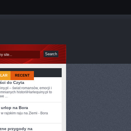
ULAR
RECENT
ści do Czyta
iny.pl – świat romansów, emocji i
mnianych historiiHarlequiny.pl to
e ...
 urlop na Bora
​ w rajskim raju na Ziemi - Bora
zne przygody na