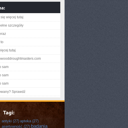
się więcej tutaj
ełne szczegóły
eraz
to
ięcej tutaj
ynwooddroughtmasters.com
o sam
o sam
o sam
gowany? Sprawdź
antyki
(27)
apteka
(27)
badania
asertywność
(27)