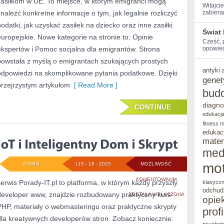
zasiłkom w UE. To miejsce, w którym emigranci mogą
Z
Witajcie
znaleźć konkretne informacje o tym, jak legalnie rozliczyć
zabiera
ZAGRANICY
podatki, jak uzyskać zasiłek na dziecko oraz inne zasiłki
Świat 
I
europejskie. Nowe kategorie na stronie to: Opinie
Cześć,⁣ 
ekspertów i Pomoc socjalna dla emigrantów. Strona
FRANCJA
⁢opowie
powstała z myślą o emigrantach szukających prostych
antyki
odpowiedzi na skomplikowane pytania podatkowe. Dzięki
genet
przejrzystym artykułom
[ Read More ]
bud
diagno
CONTINUE
edukacja
fitness 
edukac
mater
med
mot
ADMIN
LIS - 18 - 2025
MOŻLIWOŚĆ
IOT
KOMENTOWANIA
serwis Porady-IT.pl to platforma, w którym każdy przyszły
klasycz
odchud
developer www, znajdzie rozbudowany praktyczny kurs
I
ZOSTAŁA WYŁĄCZONA
opie
PHP, materiały o webmasteringu oraz praktyczne skrypty
INTELIGENTNY
prof
dla kreatywnych developerów stron. Zobacz koniecznie:
DOM