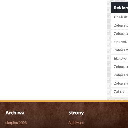
Dowiedz 
Zobacz p
Zobacz t
Sprawdź 
Zobacz w
http://w
Zobacz t
Zobacz t
Zobacz t
Zaintry
sierpień 2026
Archiwum