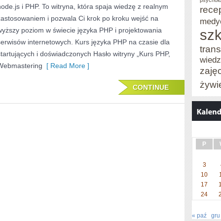
psycholo
node.js i PHP. To witryna, która spaja wiedzę z realnym
rece
I
zastosowaniem i pozwala Ci krok po kroku wejść na
medy
wyższy poziom w świecie języka PHP i projektowania
SKRYPT
szk
serwisów internetowych. Kurs języka PHP na czasie dla
trans
startujących i doświadczonych Hasło witryny „Kurs PHP,
wied
Webmastering
[ Read More ]
zaję
żywi
CONTINUE
P
3
10
17
24
« paź
gru