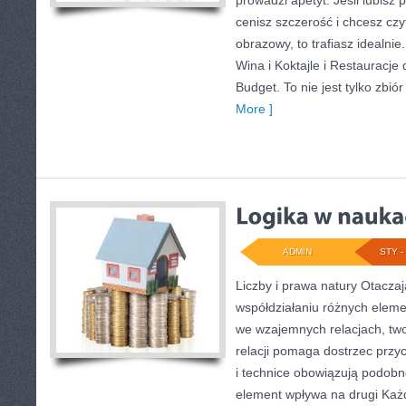
prowadzi apetyt. Jeśli lubisz
cenisz szczerość i chcesz cz
obrazowy, to trafiasz idealnie
Wina i Koktajle i Restauracj
Budget. To nie jest tylko zbiór
More ]
ADMIN
STY - 
Liczby i prawa natury Otaczaj
współdziałaniu różnych eleme
we wzajemnych relacjach, twor
relacji pomaga dostrzec przy
i technice obowiązują podobn
element wpływa na drugi Każd