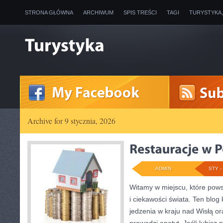
STRONA GŁÓWNA
ARCHIWUM
SPIS TREŚCI
TAGI
TURYSTYKA
Archive for 9 stycznia, 2026
ADMIN
STY - 
Witamy w miejscu, które pows
i ciekawości świata. Ten blog
jedzenia w kraju nad Wisłą or